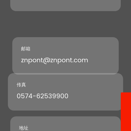
邮箱
znpont@znpont.com
传真
0574-62539900
13396640528
znpont@znpont.com
0574-22684233
地址