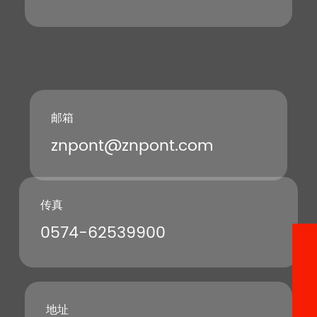
邮箱
znpont@znpont.com
传真
0574-62539900
13396640528
znpont@znpont.com
0574-22684233
地址