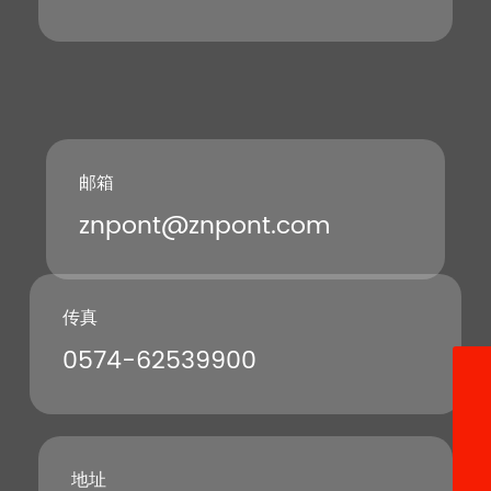
邮箱
znpont@znpont.com
传真
0574-62539900
13396640528
znpont@znpont.com
0574-22684233
地址